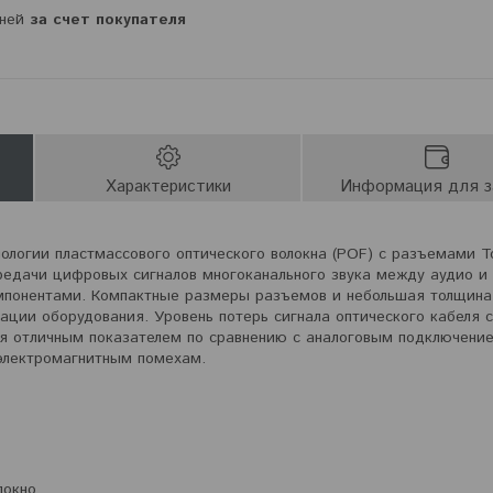
дней
за счет покупателя
Характеристики
Информация для з
нологии пластмассового оптического волокна (POF) с разъемами To
ередачи цифровых сигналов многоканального звука между аудио и
мпонентами. Компактные размеры разъемов и небольшая толщина
ации оборудования. Уровень потерь сигнала оптического кабеля 
тся отличным показателем по сравнению с аналоговым подключени
 электромагнитным помехам.
локно