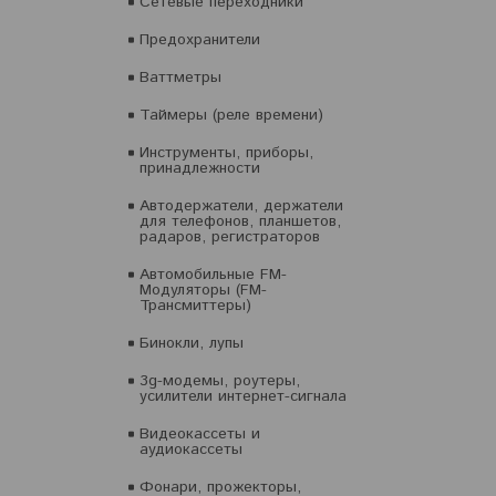
Сетевые переходники
Предохранители
Ваттметры
Таймеры (реле времени)
Инструменты, приборы,
принадлежности
Автодержатели, держатели
для телефонов, планшетов,
радаров, регистраторов
Автомобильные FM-
Модуляторы (FM-
Трансмиттеры)
Бинокли, лупы
3g-модемы, роутеры,
усилители интернет-сигнала
Видеокассеты и
аудиокассеты
Фонари, прожекторы,