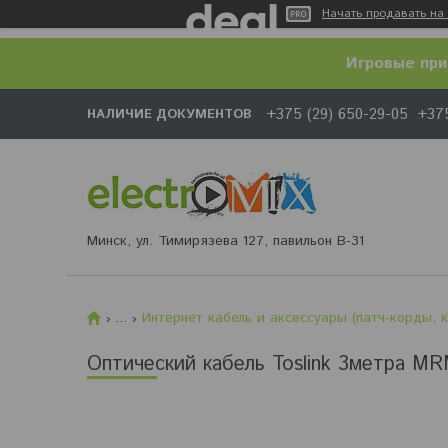
Начать продавать на 
Игровые при
+375 (29) 650-29-05
+375
НАЛИЧИЕ ДОКУМЕНТОВ
Минск, ул. Тимирязева 127, павильон В-31
...
Интернет кабель и аксессуары (патч-корды, 
Оптический кабель Toslink 3метра MR