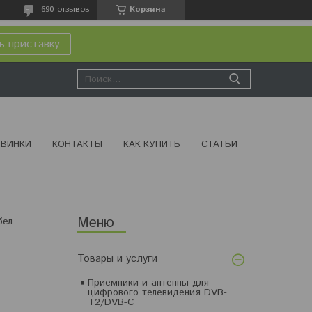
690 отзывов
Корзина
ь приставку
ВИНКИ
КОНТАКТЫ
КАК КУПИТЬ
СТАТЬИ
Оптический кабель toslink 3метра mrm (a2646)
Товары и услуги
Приемники и антенны для
цифрового телевидения DVB-
T2/DVB-C