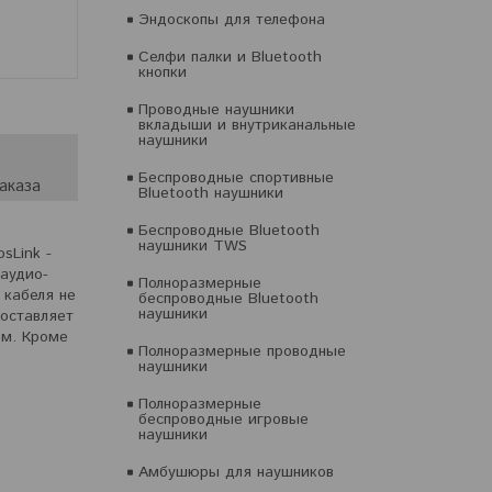
Эндоскопы для телефона
Селфи палки и Bluetooth
кнопки
Проводные наушники
вкладыши и внутриканальные
наушники
Беспроводные спортивные
аказа
Bluetooth наушники
Беспроводные Bluetooth
наушники TWS
sLink -
 аудио-
Полноразмерные
 кабеля не
беспроводные Bluetooth
наушники
составляет
ем. Кроме
Полноразмерные проводные
наушники
Полноразмерные
беспроводные игровые
наушники
Амбушюры для наушников