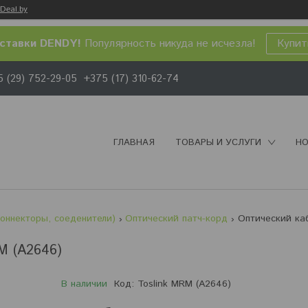
Deal.by
ставки DENDY!
Популярность никуда не исчезла!
Купит
 (29) 752-29-05
+375 (17) 310-62-74
ГЛАВНАЯ
ТОВАРЫ И УСЛУГИ
НО
коннекторы, соеденители)
Оптический патч-корд
M (A2646)
В наличии
Код:
Toslink MRM (A2646)