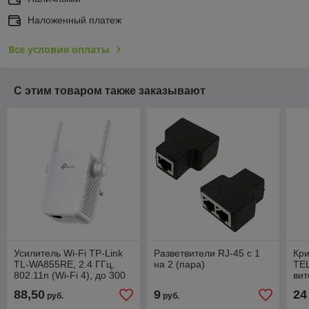
Наложенный платеж
Все условия оплаты
С этим товаром также заказывают
Усилитель Wi-Fi TP-Link
Разветвители RJ-45 с 1
Кр
TL-WA855RE, 2.4 ГГц,
на 2 (пара)
TE
802.11n (Wi-Fi 4), до 300
вит
Мбит/с, 1xRJ45
88,50
9
24
руб.
руб.