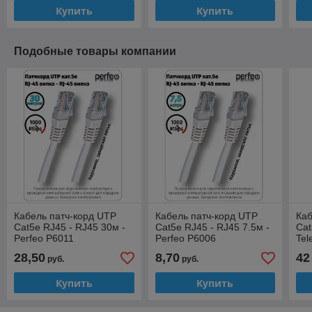
Купить
Купить
Подобные товары компании
Кабель патч-корд UTP
Кабель патч-корд UTP
Каб
Cat5e RJ45 - RJ45 30м -
Cat5e RJ45 - RJ45 7.5м -
Cat
Perfeo P6011
Perfeo P6006
Tel
28,50
8,70
42
руб.
руб.
Купить
Купить