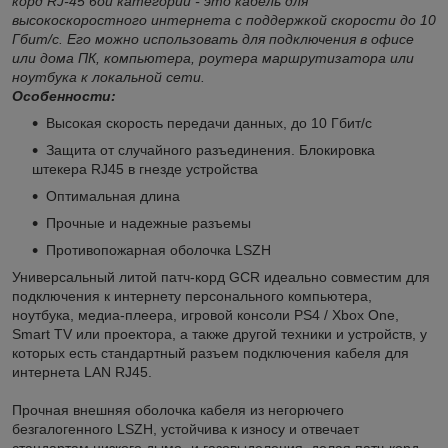
корд RJ-45 6ой категории - это кабель для
высокоскоростного интернета с поддержкой скорости до 10
Гбит/с. Его можно использовать для подключения в офисе
или дома ПК, компьютера, роутера маршрутизатора или
ноутбука к локальной сети.
Особенности:
Высокая скорость передачи данных, до 10 Гбит/с
Защита от случайного разъединения. Блокировка
штекера RJ45 в гнезде устройства
Оптимальная длина
Прочные и надежные разъемы
Противопожарная оболочка LSZH
Универсальный литой патч-корд GCR идеально совместим для
подключения к интернету персонального компьютера,
ноутбука, медиа-плеера, игровой консоли PS4 / Xbox One,
Smart TV или проектора, а также другой техники и устройств, у
которых есть стандартный разъем подключения кабеля для
интернета LAN RJ45.
Прочная внешняя оболочка кабеля из негорючего
безгалогенного LSZH, устойчива к износу и отвечает
стандартам низкого дымо- и газовыделения, делая патч-корд