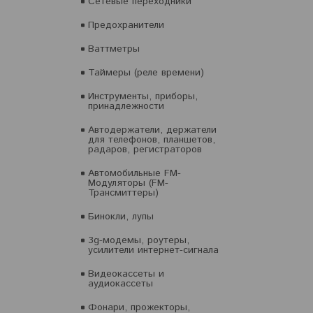
Сетевые переходники
Предохранители
Ваттметры
Таймеры (реле времени)
Инструменты, приборы,
принадлежности
Автодержатели, держатели
для телефонов, планшетов,
радаров, регистраторов
Автомобильные FM-
Модуляторы (FM-
Трансмиттеры)
Бинокли, лупы
3g-модемы, роутеры,
усилители интернет-сигнала
Видеокассеты и
аудиокассеты
Фонари, прожекторы,