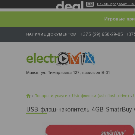
Начать продавать на 
Игровые при
+375 (29) 650-29-05
+375
НАЛИЧИЕ ДОКУМЕНТОВ
Минск, ул. Тимирязева 127, павильон В-31
Товары и услуги
Usb-флешки (usb flash drive)
USB флэш-накопитель 4GB SmatrBuy C