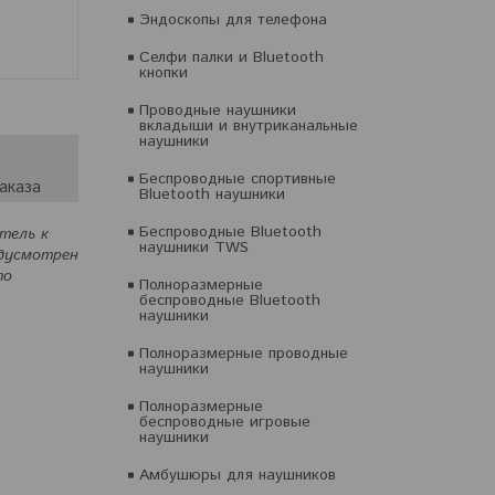
Эндоскопы для телефона
Селфи палки и Bluetooth
кнопки
Проводные наушники
вкладыши и внутриканальные
наушники
Беспроводные спортивные
аказа
Bluetooth наушники
Беспроводные Bluetooth
тель к
наушники TWS
едусмотрен
то
Полноразмерные
беспроводные Bluetooth
наушники
Полноразмерные проводные
наушники
Полноразмерные
беспроводные игровые
наушники
Амбушюры для наушников