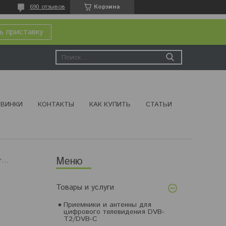
690 отзывов
Корзина
ь приставку
ВИНКИ
КОНТАКТЫ
КАК КУПИТЬ
СТАТЬИ
Usb флэш-накопитель 4gb smatrbuy crown series
Товары и услуги
Приемники и антенны для
цифрового телевидения DVB-
T2/DVB-C