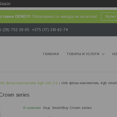
Deal.by
ставки DENDY!
Популярность никуда не исчезла!
Купит
 (29) 752-29-05
+375 (17) 310-62-74
ГЛАВНАЯ
ТОВАРЫ И УСЛУГИ
НО
Usb флэш-накопители 4gb usb 2.0
rown series
В наличии
Код:
SmatrBuy Crown series