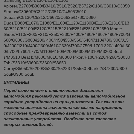
Samsung B100/B130/B210/B2100
Xplorer/B2700/B300/B3410/B510/B520/B5722/C180/C3010/C3050
Stratus/C3060R/C3212/C3510/C450/C5010
Squash/C5130/C5212/C6620/C6625/D780/D880
Duos/D980/E1070/E1080/E1100/E1120/E1130B/E1150/E1310/E13
60/E210/E2100/E2120/E215/E2210/E251/E2510/E2550 Monte
Slider/F110/F200/F210/F250/F330/F400/F480/F480i/F490/F700/G
600/G600i/G800/i200/i400/i450/i550/i560/i640/i7110/i780/i900/J15
0/J200/J210/J400/J600/J610/J630/J700/J750/L170/L320/L400/L60
0/L700/L760/L770/M110/M150/M200/M300/M310/M3200 Beat
s/M3510 Beat b/M600/M610/M8800 Pixon/P180/P220/P260/S3030
Tobi/S3310/S3600/S3600i/S3650
Corby/S5050/S5200/S5230//S5233T/S5550 Shark 2/S7330/U800
Soul/U900 Soul.
ВНИМАНИЕ!
Перед включением и отключением двигателя
автомобиля рекомендуется извлекать автомобильное
зарядное устройство из прикуривателя. Так как в эти
моменты возможны значительные скачки напряжения,
способные преждевременно вывести из строя
электронные устройства. Особенно это касается
старых автомобилей.