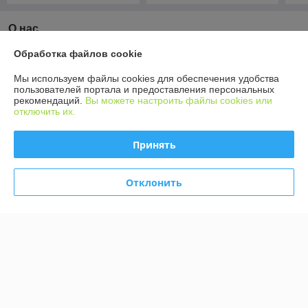
О нас
Обработка файлов cookie
92% положительных из 13 отзывов за год
Мы используем файлы cookies для обеспечения удобства
Компания продает на
Deal.by
пользователей портала и предоставления персональных
рекомендаций.
Вы можете настроить файлы cookies или
Работает с 13.03.2013
отключить их.
г. Минск
ул. Тимирязева 127, ТД Ждановичи, Радиорынок, здание
Принять
Радиомаркет-Паркинг, 1-й этаж, ряд В, павильон 31, Минск,
Беларусь
Отклонить
Контакты
Сегодня работает с 10:00 до 18:00
Показать весь график работы
Отзывы о магазине
690 отзывов за всё время