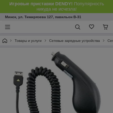
Игровые приставки DENDY!
Популярность
никуда не исчезла!
Минск, ул. Тимирязева 127, павильон В-31
Товары и услуги
Сетевые зарядные устройства
Се