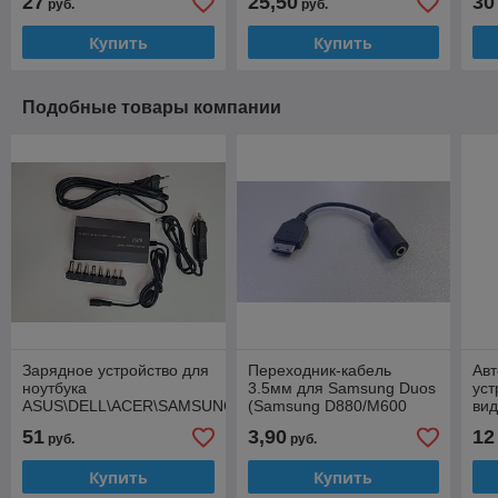
27
25,50
30
руб.
руб.
120W
Купить
Купить
Подобные товары компании
Зарядное устройство для
Переходник-кабель
Ав
ноутбука
3.5мм для Samsung Duos
уст
ASUS\DELL\ACER\SAMSUNG\HP
(Samsung D880/M600
вид
(сеть+авто)
DUOS)
(ра
51
3,90
12
руб.
руб.
универсальное Profit, 12-
угл
24V, 4-4.5A
Купить
Купить