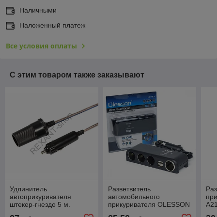
Наличными
Наложенный платеж
Все условия оплаты
С этим товаром также заказывают
Удлинитель
Разветвитель
Раз
автоприкуривателя
автомобильного
при
штекер-гнездо 5 м.
прикуривателя OLESSON
A2
REXANT
1525, 4хАЗУ+2хUSB,