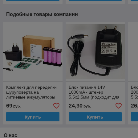
Подобные товары компании
Комплект для переделки
Блок питания 14V
Бло
шуруповерта на
1000mA - штекер
200
литиевые аккумуляторы
5.5x2.5мм (подходит для
5.5
18650 14.4-16.8V
12v аккумулятора
12v
69
24,30
26
руб.
руб.
2000mAh (4S30A-220-i-
шуруповерта) LP65
шур
CH)
Купить
Купить
О нас