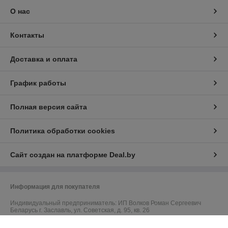
О нас
Контакты
Доставка и оплата
График работы
Полная версия сайта
Политика обработки cookies
Сайт создан на платформе Deal.by
Информация для покупателя
Индивидуальный предприниматель:
ИП Волков Роман Сергеевич
Беларусь г. Заславль, ул. Советская, д. 95, кв. 26
Регистрационный номер ЕГР: 101376479