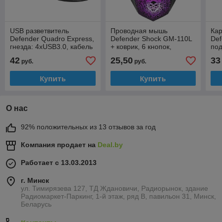
USB разветвитель
Проводная мышь
Кар
Defender Quadro Express,
Defender Shock GM-110L
Def
гнезда: 4xUSB3.0, кабель
+ коврик, 6 кнопок,
под
0.15м
3200dpi, подсветка,
SD
42
25,50
33
руб.
руб.
черная
Duo
Купить
Купить
О нас
92% положительных из 13 отзывов за год
Компания продает на
Deal.by
Работает с 13.03.2013
г. Минск
ул. Тимирязева 127, ТД Ждановичи, Радиорынок, здание
Радиомаркет-Паркинг, 1-й этаж, ряд В, павильон 31, Минск,
Беларусь