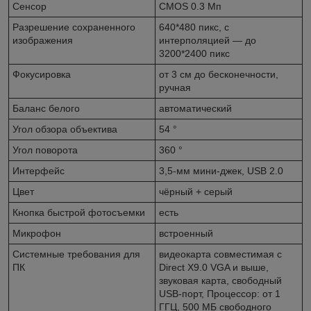
Сенсор
CMOS 0.3 Мп
Разрешение сохраненного
640*480 пикс, с
изображения
интерполяцией ― до
3200*2400 пикс
Фокусировка
от 3 см до бесконечности,
ручная
Баланс белого
автоматический
Угол обзора объектива
54 °
Угол поворота
360 °
Интерфейс
3,5-мм мини-джек, USB 2.0
Цвет
чёрный + серый
Кнопка быстрой фотосъемки
есть
Микрофон
встроенный
Системные требования для
видеокарта совместимая с
ПК
Direct X9.0 VGA и выше,
звуковая карта, свободный
USB-порт, Процессор: от 1
ГГЦ, 500 МБ свободного