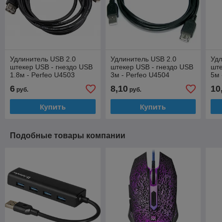
Удлинитель USB 2.0
Удлинитель USB 2.0
Удл
штекер USB - гнездо USB
штекер USB - гнездо USB
ште
1.8м - Perfeo U4503
3м - Perfeo U4504
5м 
6
8,10
10
руб.
руб.
Купить
Купить
Подобные товары компании