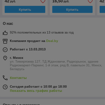
42
16,50
42
руб.
руб.
стика (копия)
сти
Купить
Купить
О нас
92% положительных из 13 отзывов за год
Компания продает на
Deal.by
Работает с 13.03.2013
г. Минск
ул. Тимирязева 127, ТД Ждановичи, Радиорынок, здание
Радиомаркет-Паркинг, 1-й этаж, ряд В, павильон 31, Минск,
Беларусь
Контакты
Сегодня работает с 10:00 до 18:00
Показать весь график работы