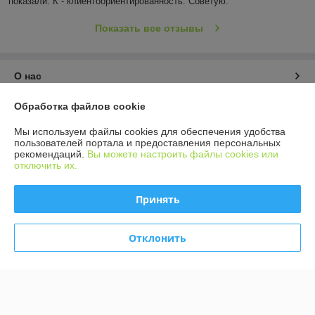
показали. К - клиентоориентированность. Советую.
Показать все отзывы
О нас
Обработка файлов cookie
Контакты
Мы используем файлы cookies для обеспечения удобства
Доставка и оплата
пользователей портала и предоставления персональных
рекомендаций.
Вы можете настроить файлы cookies или
отключить их.
График работы
Принять
Полная версия сайта
Отклонить
Политика обработки cookies
Сайт создан на платформе Deal.by