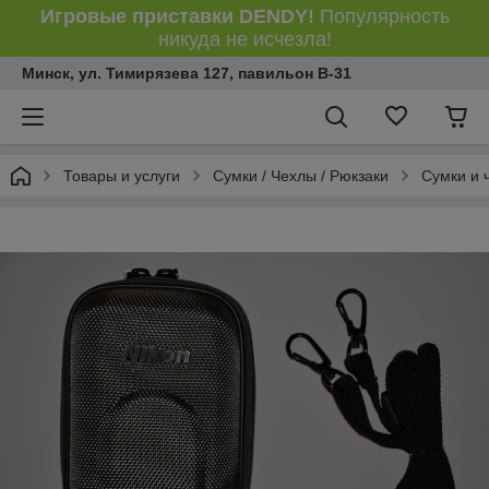
Игровые приставки DENDY!
Популярность
никуда не исчезла!
Минск, ул. Тимирязева 127, павильон В-31
Товары и услуги
Сумки / Чехлы / Рюкзаки
Сумки и 