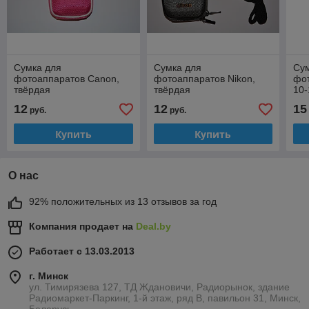
Сумка для
Сумка для
Су
фотоаппаратов Canon,
фотоаппаратов Nikon,
фот
твёрдая
твёрдая
10-
твё
12
12
15
руб.
руб.
Купить
Купить
О нас
92% положительных из 13 отзывов за год
Компания продает на
Deal.by
Работает с 13.03.2013
г. Минск
ул. Тимирязева 127, ТД Ждановичи, Радиорынок, здание
Радиомаркет-Паркинг, 1-й этаж, ряд В, павильон 31, Минск,