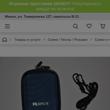
Игровые приставки DENDY!
Популярность
никуда не исчезла!
Минск, ул. Тимирязева 127, павильон В-31
Товары и услуги
Сумки / Чехлы / Рюкзаки
Сумки и 