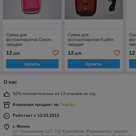
Сумка для
Сумка для
Су
фотоаппаратов Canon,
фотоаппаратов Fujifilm,
фот
твёрдая
твёрдая
твё
12
12
12
руб.
руб.
Купить
Купить
О нас
92% положительных из 13 отзывов за год
Компания продает на
Deal.by
Работает с 13.03.2013
г. Минск
ул. Тимирязева 127, ТД Ждановичи, Радиорынок, здание