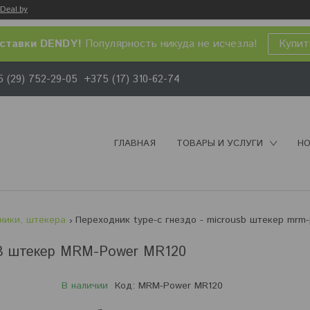
Deal.by
ставки DENDY!
Популярность никуда не исчезла!
Купит
 (29) 752-29-05
+375 (17) 310-62-74
ГЛАВНАЯ
ТОВАРЫ И УСЛУГИ
НО
ники, штекера
SB штекер MRM-Power MR120
В наличии
Код:
MRM-Power MR120