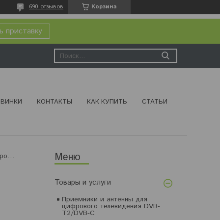
690 отзывов
Корзина
ь приставку
ВИНКИ
КОНТАКТЫ
КАК КУПИТЬ
СТАТЬИ
Переходник type-c гнездо - microusb штекер mrm-power mr120
Товары и услуги
Приемники и антенны для
цифрового телевидения DVB-
T2/DVB-C