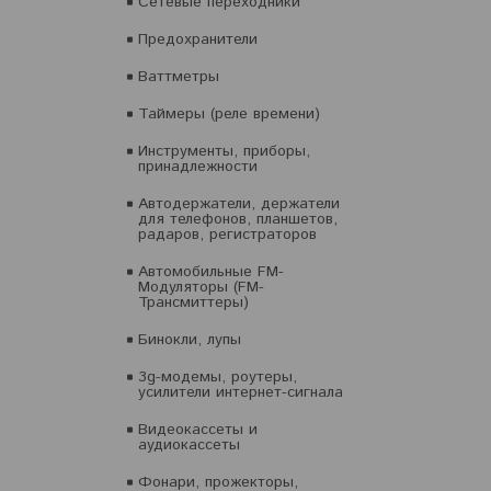
Сетевые переходники
Предохранители
Ваттметры
Таймеры (реле времени)
Инструменты, приборы,
принадлежности
Автодержатели, держатели
для телефонов, планшетов,
радаров, регистраторов
Автомобильные FM-
Модуляторы (FM-
Трансмиттеры)
Бинокли, лупы
3g-модемы, роутеры,
усилители интернет-сигнала
Видеокассеты и
аудиокассеты
Фонари, прожекторы,