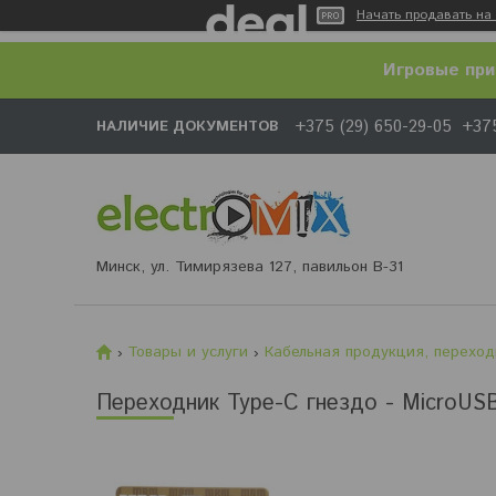
Начать продавать на 
Игровые при
+375 (29) 650-29-05
+375
НАЛИЧИЕ ДОКУМЕНТОВ
Минск, ул. Тимирязева 127, павильон В-31
Товары и услуги
Кабельная продукция, переход
Переходник Type-C гнездо - MicroU