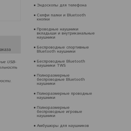
Эндоскопы для телефона
Селфи палки и Bluetooth
кнопки
Проводные наушники
вкладыши и внутриканальные
наушники
Беспроводные спортивные
аказа
Bluetooth наушники
Беспроводные Bluetooth
ные USB-
наушники TWS
альность
Полноразмерные
беспроводные Bluetooth
мости.
наушники
Полноразмерные проводные
наушники
Полноразмерные
беспроводные игровые
наушники
Амбушюры для наушников