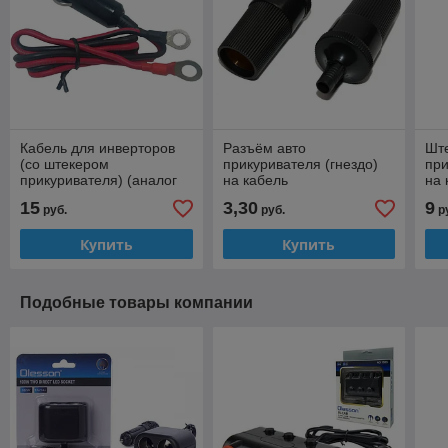
Кабель для инверторов
Разъём авто
Ште
(со штекером
прикуривателя (гнездо)
при
прикуривателя) (аналог
на кабель
на 
ROBITON P15)
пр
15
3,30
9
руб.
руб.
р
Купить
Купить
Подобные товары компании