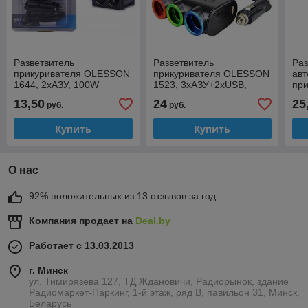
Разветвитель
Разветвитель
Раз
прикуривателя OLESSON
прикуривателя OLESSON
ав
1644, 2хАЗУ, 100W
1523, 3хАЗУ+2хUSB,
пр
120W
152
13,50
24
25
руб.
руб.
12
Купить
Купить
О нас
92% положительных из 13 отзывов за год
Компания продает на
Deal.by
Работает с 13.03.2013
г. Минск
ул. Тимирязева 127, ТД Ждановичи, Радиорынок, здание
Радиомаркет-Паркинг, 1-й этаж, ряд В, павильон 31, Минск,
Беларусь