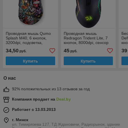
Проводная мышь Qumo
Проводная мышь
Бе
Splash M40, 6 кнопок,
Redragon Trident Lite, 7
Def
3200dpi, подсветка,
кнопок, 8000dpi, сенсор
кно
рисунок графити
Pixart P3104, подсветка,
под
34,50
45
39
руб.
руб.
черная
40
Купить
Купить
О нас
92% положительных из 13 отзывов за год
Компания продает на
Deal.by
Работает с 13.03.2013
г. Минск
ул. Тимирязева 127, ТД Ждановичи, Радиорынок, здание