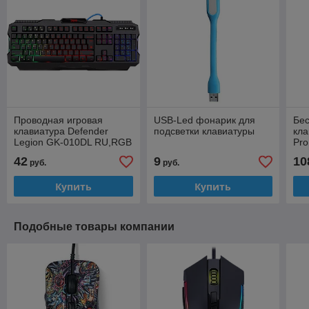
Проводная игровая
USB-Led фонарик для
Бе
клавиатура Defender
подсветки клавиатуры
кла
Legion GK-010DL RU,RGB
Pro
подсветка,19 Anti-Ghost
cви
42
9
10
руб.
руб.
61
под
Купить
Купить
Подобные товары компании