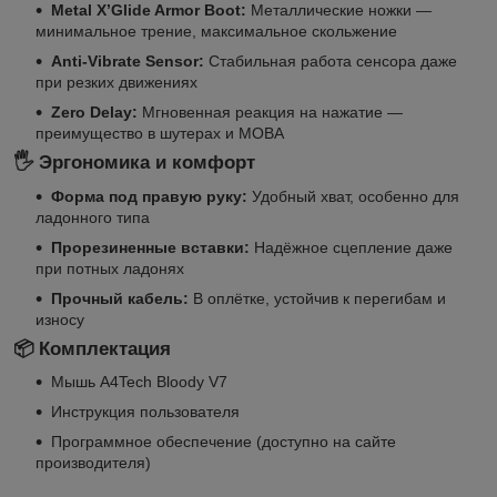
Metal X’Glide Armor Boot:
Металлические ножки —
минимальное трение, максимальное скольжение
Anti-Vibrate Sensor:
Стабильная работа сенсора даже
при резких движениях
Zero Delay:
Мгновенная реакция на нажатие —
преимущество в шутерах и MOBA
🖐️ Эргономика и комфорт
Форма под правую руку:
Удобный хват, особенно для
ладонного типа
Прорезиненные вставки:
Надёжное сцепление даже
при потных ладонях
Прочный кабель:
В оплётке, устойчив к перегибам и
износу
📦 Комплектация
Мышь A4Tech Bloody V7
Инструкция пользователя
Программное обеспечение (доступно на сайте
производителя)