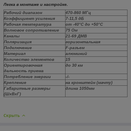
Легка в монтаже и настройке.
Рабочий диапазон
470-860 МГц
Коэффициент усиления
7-11,5 дБ
Рабочая температура
от -40°C до +50°C
Волновое сопротивление
75 Ом
Каналы
21-69 ДМВ
Поляризация
горизонтальная
Подключение
F-разъем
Материал
алюминий
Количество элементов
15
Ориентировочная
до 30 км
дальность приема
Потребление энергии
-/-
Крепление
на кронштейн (мачту)
Габаритные размеры
длина 1050мм
(ШxВxГ)
Скрыть