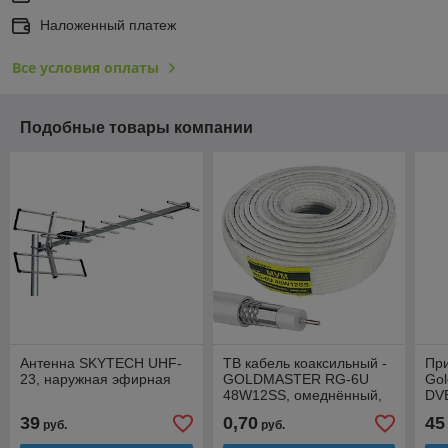
Наложенный платеж
Все условия оплаты
Подобные товары компании
Антенна SKYTECH UHF-
ТВ кабель коаксильный -
Пр
23, наружная эфирная
GOLDMASTER RG-6U
Gol
48W12SS, омеднённый,
DVB
бухта, 75 Ом, цена за 1
ка
39
0,70
45
руб.
руб.
метр