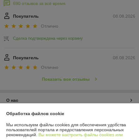
690 отзывов за всё время
Покупатель
08.08.2026
Отлично
Сделка подтверждена через корзину
Покупатель
08.08.2026
Отлично
Показать все отзывы
О нас
Обработка файлов cookie
Контакты
Мы используем файлы cookies для обеспечения удобства
Доставка и оплата
пользователей портала и предоставления персональных
рекомендаций.
Вы можете настроить файлы cookies или