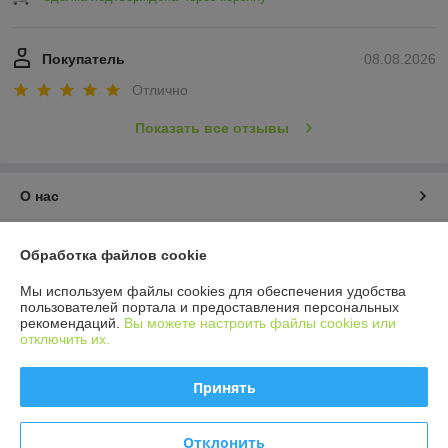
Покупатель
08.08.2026
Отлично
Показать все отзывы
О нас
Контакты
Обработка файлов cookie
Доставка и оплата
Мы используем файлы cookies для обеспечения удобства
пользователей портала и предоставления персональных
рекомендаций.
Вы можете настроить файлы cookies или
График работы
отключить их.
Полная версия сайта
Принять
Политика обработки cookies
Отклонить