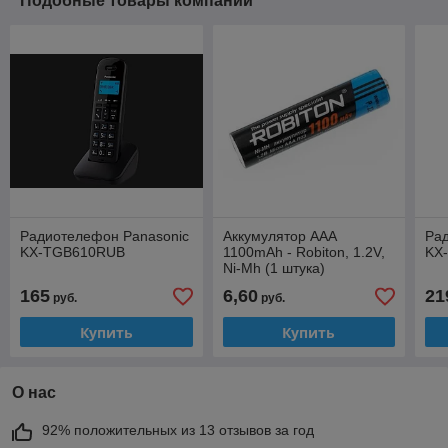
Подобные товары компании
Радиотелефон Panasonic
Аккумулятор AAA
Ра
KX-TGB610RUB
1100mAh - Robiton, 1.2V,
KX
Ni-Mh (1 штука)
165
6,60
21
руб.
руб.
Купить
Купить
О нас
92% положительных из 13 отзывов за год