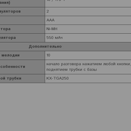
ания)
муляторов
2
т
AAA
ятора
Ni-MH
улятора
550 мАч
Дополнительно
 мелодии
10
начало разговора нажатием любой кнопки,
особенности
поднятием трубки с базы
ой трубки
KX-TGA250