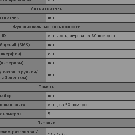
Автоответчик
ответчик
нет
Функциональные возможности
 ID
есть/есть, журнал на 50 номеров
общений (SMS)
нет
пикерфон)
есть
(интерком)
нет
 базой, трубкой/
нет
м абонентом)
Память
набор
нет
онная книга
есть, на 50 номеров
х номеров
5
Питание
ежим разговора /
18 / 170 ч