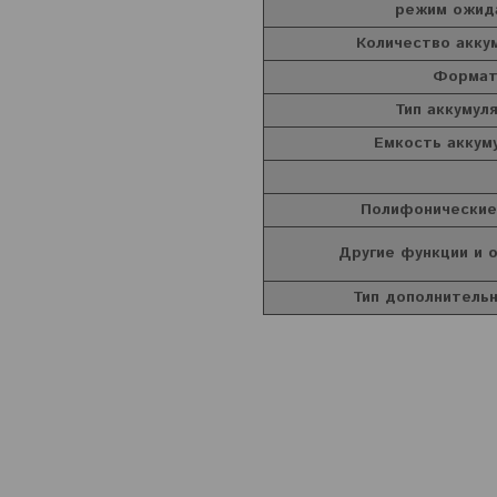
режим ожид
Количество акку
Форма
Тип аккумул
Емкость аккум
Полифонические
Другие функции и 
Тип дополнительн