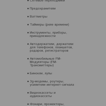
Сетевые переходники
Предохранители
Ваттметры
Таймеры (реле времени)
Инструменты, приборы,
принадлежности
Автодержатели, держатели
для телефонов, планшетов,
радаров, регистраторов
Автомобильные FM-
Модуляторы (FM-
Трансмиттеры)
Бинокли, лупы
3g-модемы, роутеры,
усилители интернет-сигнала
Видеокассеты и
аудиокассеты
Фонари, прожекторы,