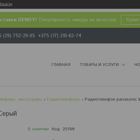
Deal.by
ставки DENDY!
Популярность никуда не исчезла!
Купит
 (29) 752-29-05
+375 (17) 310-62-74
ГЛАВНАЯ
ТОВАРЫ И УСЛУГИ
НО
лефоны, аксессуары
Радиотелефоны
 Серый
В наличии
Код:
2511W