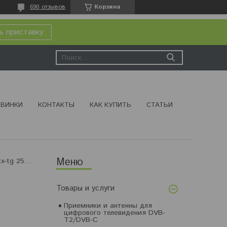
690 отзывов
Корзина
ь приставку
ВИНКИ
КОНТАКТЫ
КАК КУПИТЬ
СТАТЬИ
Радиотелефон panasonic kx-tg 2511 серый
Товары и услуги
Приемники и антенны для
цифрового телевидения DVB-
T2/DVB-C