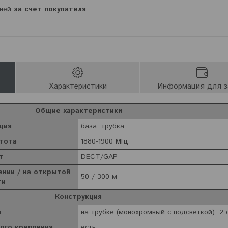
дней
за счет покупателя
Характеристики
Информация для з
Общие характеристики
ция
база, трубка
стота
1880-1900 МГц
т
DECT/GAP
нии / на открытой
50 / 300 м
ти
Конструкция
й
на трубке (монохромный с подсветкой), 2 
ого крепления
есть