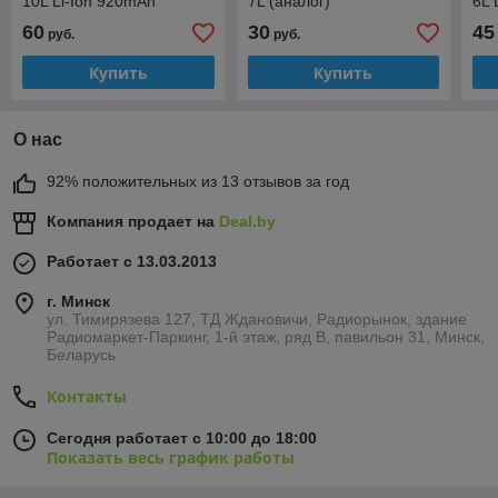
10L Li-Ion 920mAh
7L (аналог)
6L 
(аналог)
(ан
60
30
45
руб.
руб.
Купить
Купить
О нас
92% положительных из 13 отзывов за год
Компания продает на
Deal.by
Работает с 13.03.2013
г. Минск
ул. Тимирязева 127, ТД Ждановичи, Радиорынок, здание
Радиомаркет-Паркинг, 1-й этаж, ряд В, павильон 31, Минск,
Беларусь
Контакты
Сегодня работает с 10:00 до 18:00
Показать весь график работы