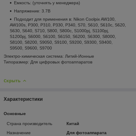
Емкость: (уточнять у менеджера)
Напряжение: 3.7В
Подходит для применения в: Nikon Coolpix AW100,
AW100s, P300, P310, P330, P340, S70, S610, S610c, S620,
S630, S640, S710, S800, S800c, S1000pj, S1100pj,
S1200pj, S6000, S6100, S6150, S6200, S6300, S8000,
S8100, S8200, S9050, S9100, S9200, S9300, S9400,
S9500, S9600, S9700
Электро-химическая система:
Литий-Ионные
Типоразмер:
Для цифровых фотоаппаратов
Скрыть
Характеристики
Основные
Страна производитель
Китай
Назначение
Для фотоаппарата