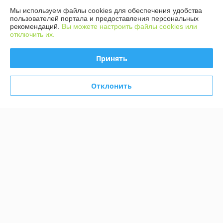
690 отзывов за всё время
Мы используем файлы cookies для обеспечения удобства
пользователей портала и предоставления персональных
рекомендаций.
Вы можете настроить файлы cookies или
Покупатель
08.08.2026
отключить их.
Отлично
Принять
Сделка подтверждена через корзину
Отклонить
Покупатель
08.08.2026
Отлично
Показать все отзывы
О нас
Контакты
Доставка и оплата