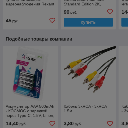
видеонаблюдения Rexant
Standard Edition 2K,
кит
45-0200, с мигающим
китайская версия
(BH
90
14
руб.
красным светодиодом
(MJSXJ03HL/BHR4909CN)
Mi
45
руб.
Купить
Подобные товары компании
Аккумулятор AAA 500mAh
Кабель 3xRCA - 3xRCA
Ка
- КОСМОС с зарядкой
1.5м
- 3
через Type-C, 1.5V, Li-ion,
750mWh (1 штука)
14,40
3,80
3,
руб.
руб.