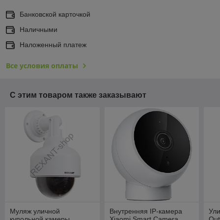
Банковской карточкой
Наличными
Наложенный платеж
Все условия оплаты
С этим товаром также заказывают
Муляж уличной
Внутренняя IP-камера
Ули
купольной камеры
Xiaomi Smart Camera
Out