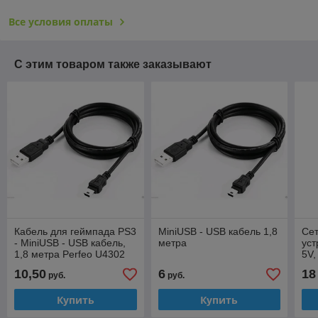
Все условия оплаты
С этим товаром также заказывают
Кабель для геймпада PS3
MiniUSB - USB кабель 1,8
Сет
- MiniUSB - USB кабель,
метра
уст
1,8 метра Perfeo U4302
5V,
чё
10,50
6
18
руб.
руб.
Купить
Купить