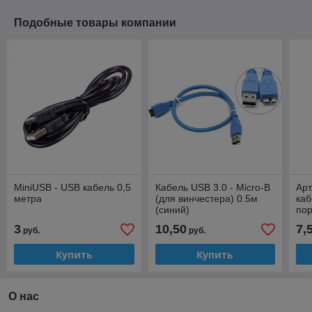
Подобные товары компании
MiniUSB - USB кабель 0,5
Кабель USB 3.0 - Micro-B
Арт
метра
(для винчестера) 0.5м
каб
(синий)
пор
0,
3
10,50
7,
руб.
руб.
Купить
Купить
О нас