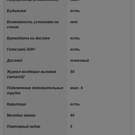
Будильник
есть
Возможность установки на
нет
стене
Время/дата на дисплее
есть
Голосовой АОН¹
есть
Дисплей
точечный
Журнал входящих вызовов
50
(записей)¹
Подключение дополнительных
макс. 6
трубок
Кириллица
есть
Мелодии звонка
40
Повторный набор
5