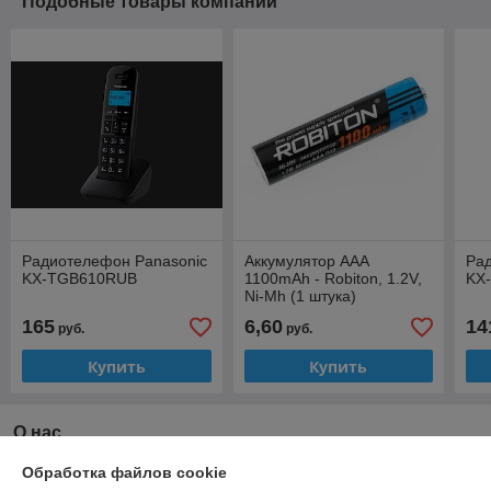
Подобные товары компании
Радиотелефон Panasonic
Аккумулятор AAA
Ра
KX-TGB610RUB
1100mAh - Robiton, 1.2V,
KX
Ni-Mh (1 штука)
165
6,60
14
руб.
руб.
Купить
Купить
О нас
Обработка файлов cookie
92% положительных из 13 отзывов за год