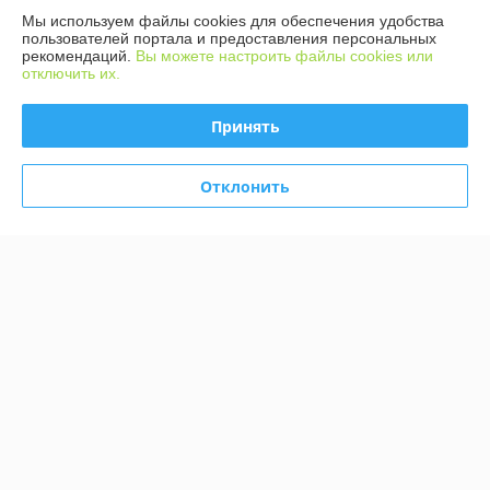
Мы используем файлы cookies для обеспечения удобства
Компания продает на
Deal.by
пользователей портала и предоставления персональных
рекомендаций.
Вы можете настроить файлы cookies или
Работает с 13.03.2013
отключить их.
г. Минск
ул. Тимирязева 127, ТД Ждановичи, Радиорынок, здание
Принять
Радиомаркет-Паркинг, 1-й этаж, ряд В, павильон 31, Минск,
Беларусь
Отклонить
Контакты
Сегодня работает с 10:00 до 18:00
Показать весь график работы
Отзывы о магазине
690 отзывов за всё время
Покупатель
08.08.2026
Отлично
Сделка подтверждена через корзину