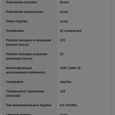
Подсветка дисплея
белая
Подсветка клавиатуры
есть
Поиск трубки
есть
Полифония
32 тональная
Работа батареи в дежурном
170
режиме (часы)
Работа батареи в режиме
15
разговора (часы)
Идентификация
АОН, Caller ID
вызывающего абонента¹
Спикерфон
трубка
Телефонный справочник
120
(записей)
Тип дополнительных трубок
KX-TGA681
«Ночной режим»
есть