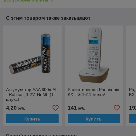
С этим товаром также заказывают
Аккумулятор AAA 600mAh
Радиотелефон Panasonic
Ра
- Robiton, 1.2V, Ni-Mh (1
KX-TG 1611 Белый
KX
штука)
4,20
141
19
руб.
руб.
Купить
Купить