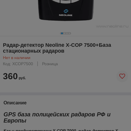
Радар-детектор Neoline X-COP 7500+База
стационарных радаров
Нет в наличии
Код: XCOP7500
Розница
360
руб.
Описание
GPS база полицейских радаров РФ и
Европы
Как и предшественник Х-СОР 7000, радар-детектор Х-