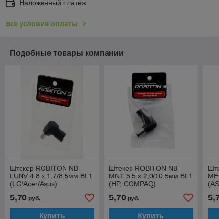
Наложенный платеж
Все условия оплаты
Подобные товары компании
Штекер ROBITON NB-
Штекер ROBITON NB-
Шт
LUNV 4,8 x 1,7/8,5мм BL1
MNT 5,5 x 2,0/10,5мм BL1
MEE
(LG/Acer/Asus)
(HP, COMPAQ)
(AS
5,70
5,70
5,
руб.
руб.
Купить
Купить