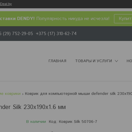
Deal.by
ставки DENDY!
Популярность никуда не исчезла!
Купит
 (29) 752-29-05
+375 (17) 310-62-74
ГЛАВНАЯ
ТОВАРЫ И УСЛУГИ
НО
ие коврики
Коврик для компьютерной мыши defender silk 230x190
er Silk 230x190x1.6 мм
В наличии
Код:
Коврик Silk 50706-7