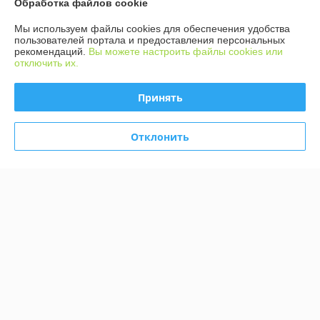
Обработка файлов cookie
Контакты
Мы используем файлы cookies для обеспечения удобства
Доставка и оплата
пользователей портала и предоставления персональных
рекомендаций.
Вы можете настроить файлы cookies или
отключить их.
График работы
Принять
Полная версия сайта
Отклонить
Политика обработки cookies
Сайт создан на платформе Deal.by
Информация для покупателя
Индивидуальный предприниматель:
ИП Волков Роман Сергеевич
Беларусь г. Заславль, ул. Советская, д. 95, кв. 26
Регистрационный номер ЕГР: 101376479
УНП: 101376479