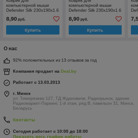
Коврик для
Коврик для
Ков
компьютерной мыши
компьютерной мыши
ко
Defender Silk 230x190x1.6
Defender Silk 230x190x1.6
Def
мм
мм
240
8,90
8,90
7,
руб.
руб.
Купить
Купить
О нас
92% положительных из 13 отзывов за год
Компания продает на
Deal.by
Работает с 13.03.2013
г. Минск
ул. Тимирязева 127, ТД Ждановичи, Радиорынок, здание
Радиомаркет-Паркинг, 1-й этаж, ряд В, павильон 31, Минск,
Беларусь
Контакты
Сегодня работает с 10:00 до 18:00
Показать весь график работы