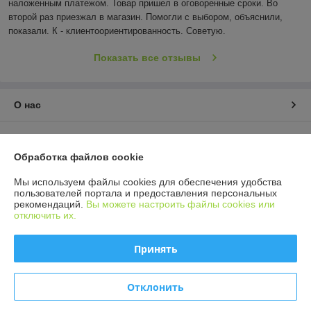
наложенным платежом. Товар пришел в оговоренные сроки. Во 
второй раз приезжал в магазин. Помогли с выбором, объяснили, 
показали. К - клиентоориентированность. Советую.
Показать все отзывы
О нас
Контакты
Обработка файлов cookie
Доставка и оплата
Мы используем файлы cookies для обеспечения удобства
пользователей портала и предоставления персональных
График работы
рекомендаций.
Вы можете настроить файлы cookies или
отключить их.
Полная версия сайта
Принять
Политика обработки cookies
Отклонить
Сайт создан на платформе Deal.by