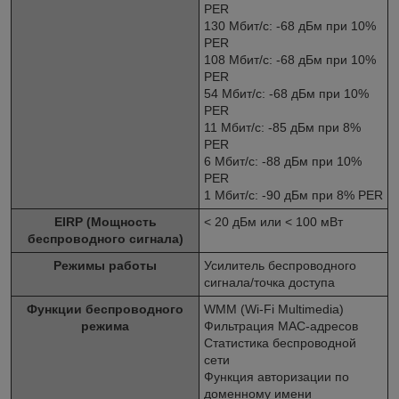
PER
130 Мбит/с: -68 дБм при 10%
PER
108 Мбит/с: -68 дБм при 10%
PER
54 Мбит/с: -68 дБм при 10%
PER
11 Мбит/с: -85 дБм при 8%
PER
6 Мбит/с: -88 дБм при 10%
PER
1 Мбит/с: -90 дБм при 8% PER
EIRP (Мощность
< 20 дБм или < 100 мВт
беспроводного сигнала)
Режимы работы
Усилитель беспроводного
сигнала/точка доступа
Функции беспроводного
WMM (Wi-Fi Multimedia)
режима
Фильтрация MAC-адресов
Статистика беспроводной
сети
Функция авторизации по
доменному имени