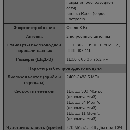
покрытия беспроводной
сети),
Кнопка Reset (сброс
настроек)
Энергопотребление
Около 3 Вт
Антенна
2 встроенные антенны
Стандарты беспроводной
IEEE 802.11n, IEEE 802.11g,
передачи данных
IEEE 802.11b
Размеры (ШхДхВ)
110,0 x 65,8 x 75,2 мм
Параметры беспроводного модуля
Диапазон частот (приём и
2400-2483,5 МГц
передача)
Скороcть передачи
11n: до 300 Мбит/с
(динамический)
11g: до 54 Мбит/с
(динамический)
11b: до 11 Мбит/с
(динамический)
Чувствительность (приём)
270 Мбит/с: -68 дБм при 10%