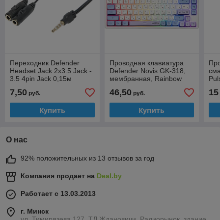
Переходник Defender
Проводная клавиатура
Про
Headset Jack 2x3.5 Jack -
Defender Novis GK-318,
см
3.5 4pin Jack 0,15м
мембранная, Rainbow
Pul
подсветка, 80 клавиш
син
7,50
46,50
15
руб.
руб.
Купить
Купить
О нас
92% положительных из 13 отзывов за год
Компания продает на
Deal.by
Работает с 13.03.2013
г. Минск
ул. Тимирязева 127, ТД Ждановичи, Радиорынок, здание