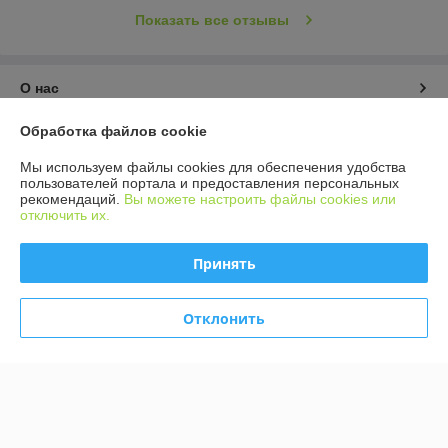
Показать все отзывы
О нас
Обработка файлов cookie
Контакты
Мы используем файлы cookies для обеспечения удобства
Доставка и оплата
пользователей портала и предоставления персональных
рекомендаций.
Вы можете настроить файлы cookies или
отключить их.
График работы
Принять
Полная версия сайта
Отклонить
Политика обработки cookies
Сайт создан на платформе Deal.by
Информация для покупателя