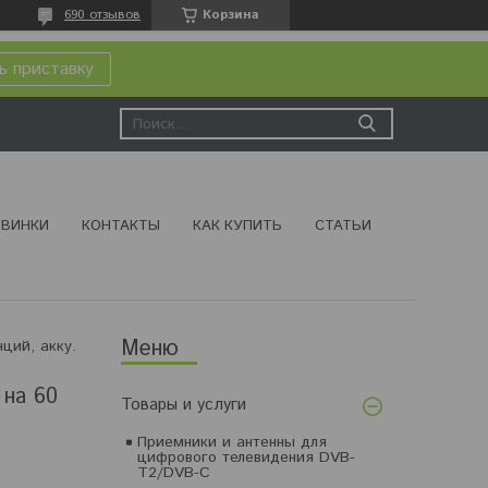
690 отзывов
Корзина
ь приставку
ВИНКИ
КОНТАКТЫ
КАК КУПИТЬ
СТАТЬИ
Радиоприёмник perfeo егерь, 3 вт, fm, usb, microsd, выход для наушников, память на 60 станций, аккумулятор
 на 60
Товары и услуги
Приемники и антенны для
цифрового телевидения DVB-
T2/DVB-C