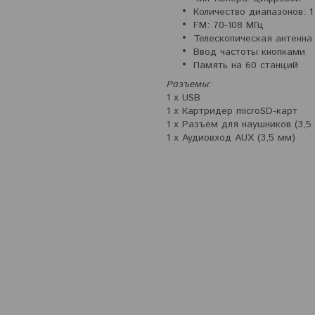
Количество диапазонов: 1
FM: 70-108 МГц
Телескопическая антенна
Ввод частоты кнопками
Память на 60 станций
Разъемы:
1 х USB
1 х Картридер microSD-карт
1 х Разъем для наушников (3,5
1 х Аудиовход AUX (3,5 мм)