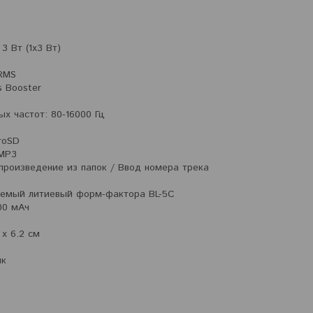
3 Вт (1х3 Вт)
RMS
 Booster
х частот: 80-16000 Гц
roSD
MP3
произведение из папок / Ввод номера трека
аемый литиевый форм-фактора BL-5C
00 мАч
 х 6.2 см
ик