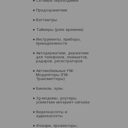
Сетевые переходники
Предохранители
Ваттметры
Таймеры (реле времени)
Инструменты, приборы,
принадлежности
Автодержатели, держатели
для телефонов, планшетов,
радаров, регистраторов
Автомобильные FM-
Модуляторы (FM-
Трансмиттеры)
Бинокли, лупы
3g-модемы, роутеры,
усилители интернет-сигнала
Видеокассеты и
аудиокассеты
Фонари, прожекторы,