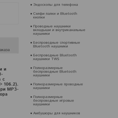
Эндоскопы для телефона
Селфи палки и Bluetooth
кнопки
Проводные наушники
вкладыши и внутриканальные
наушники
Беспроводные спортивные
Bluetooth наушники
аказа
Беспроводные Bluetooth
наушники TWS
Полноразмерные
и и
беспроводные Bluetooth
B-
наушники
 с
 106.2).
Полноразмерные проводные
наушники
три MP3-
тора
Полноразмерные
беспроводные игровые
наушники
Амбушюры для наушников