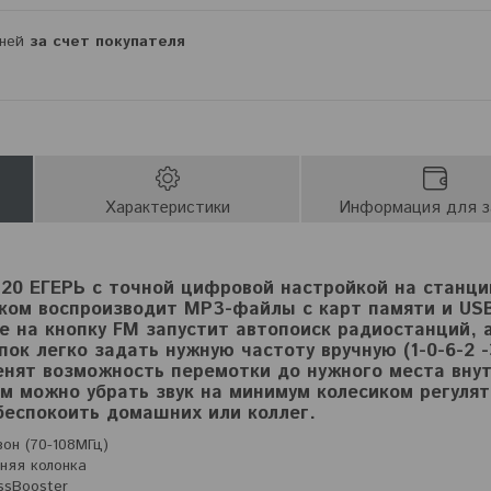
дней
за счет покупателя
Характеристики
Информация для з
120 ЕГЕРЬ с точной цифровой настройкой на станци
ком воспроизводит MP3-файлы с карт памяти и US
 на кнопку FM запустит автопоиск радиостанций, а
к легко задать нужную частоту вручную (1-0-6-2 ->
енят возможность перемотки до нужного места вну
м можно убрать звук на минимум колесиком регуля
беспокоить домашних или коллег.
он (70-108МГц)
няя колонка
ssBooster