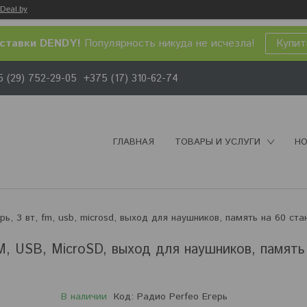
Deal.by
ставки DENDY!
Популярность никуда не исчезла!
Купит
 (29) 752-29-05
+375 (17) 310-62-74
ГЛАВНАЯ
ТОВАРЫ И УСЛУГИ
НО
M, USB, MicroSD, выход для наушников, память
В наличии
Код:
Радио Perfeo Егерь