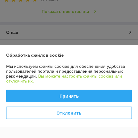
Показать все отзывы
О нас
Контакты
Обработка файлов cookie
Доставка и оплата
Мы используем файлы cookies для обеспечения удобства
пользователей портала и предоставления персональных
График работы
рекомендаций.
Вы можете настроить файлы cookies или
отключить их.
Полная версия сайта
Принять
Политика обработки cookies
Отклонить
Сайт создан на платформе Deal.by