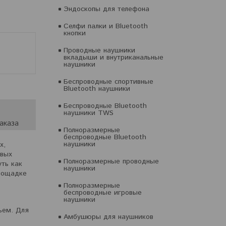
Эндоскопы для телефона
Селфи палки и Bluetooth
кнопки
Проводные наушники
вкладыши и внутриканальные
наушники
Беспроводные спортивные
Bluetooth наушники
Беспроводные Bluetooth
наушники TWS
аказа
Полноразмерные
беспроводные Bluetooth
наушники
х,
овых
Полноразмерные проводные
уть как
наушники
площадке
Полноразмерные
беспроводные игровые
наушники
ъем. Для
Амбушюры для наушников