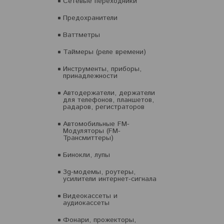
Сетевые переходники
Предохранители
Ваттметры
Таймеры (реле времени)
Инструменты, приборы,
принадлежности
Автодержатели, держатели
для телефонов, планшетов,
радаров, регистраторов
Автомобильные FM-
Модуляторы (FM-
Трансмиттеры)
Бинокли, лупы
3g-модемы, роутеры,
усилители интернет-сигнала
Видеокассеты и
аудиокассеты
Фонари, прожекторы,