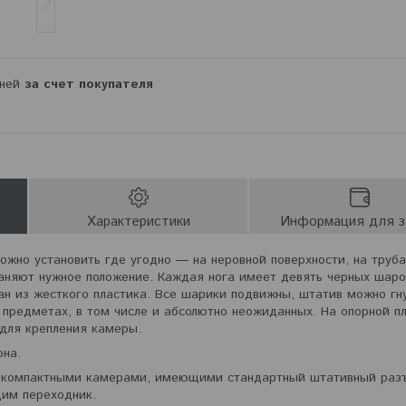
дней
за счет покупателя
Характеристики
Информация для з
ожно установить где угодно ― на неровной поверхности, на труба
раняют нужное положение. Каждая нога имеет девять черных шар
лан из жесткого пластика. Все шарики подвижны, штатив можно гн
х предметах, в том числе и абсолютно неожиданных. На опорной 
 для крепления камеры.
она.
 компактными камерами, имеющими стандартный штативный раз
дим переходник.