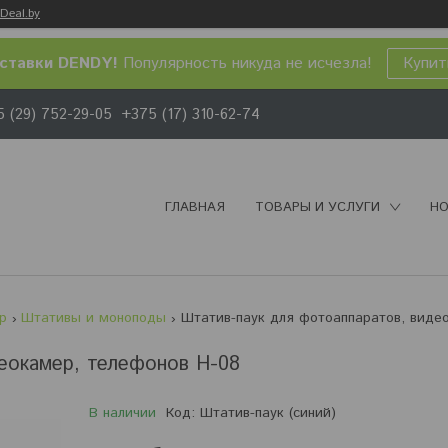
Deal.by
ставки DENDY!
Популярность никуда не исчезла!
Купит
 (29) 752-29-05
+375 (17) 310-62-74
ГЛАВНАЯ
ТОВАРЫ И УСЛУГИ
НО
р
Штативы и моноподы
еокамер, телефонов H-08
В наличии
Код:
Штатив-паук (синий)