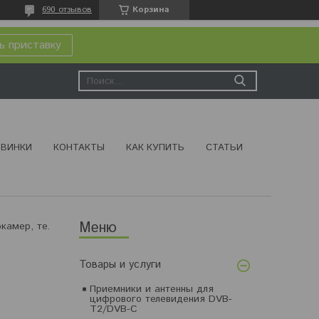
690 отзывов
Корзина
ь приставку
ВИНКИ
КОНТАКТЫ
КАК КУПИТЬ
СТАТЬИ
Штатив-паук для фотоаппаратов, видеокамер, телефонов h-08
Товары и услуги
Приемники и антенны для
цифрового телевидения DVB-
T2/DVB-C