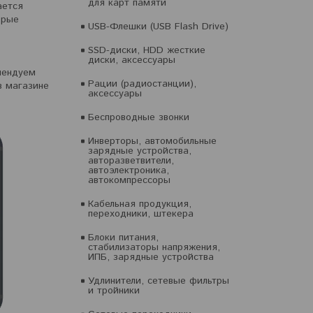
для карт памяти
ается
орые
USB-Флешки (USB Flash Drive)
SSD-диски, HDD жесткие
диски, аксессуары
мендуем
Рации (радиостанции),
в магазине
аксессуары
Беспроводные звонки
Инверторы, автомобильные
зарядные устройства,
авторазветвители,
автоэлектроника,
автокомпрессоры
Кабельная продукция,
переходники, штекера
Блоки питания,
стабилизаторы напряжения,
ИПБ, зарядные устройства
Удлинители, сетевые фильтры
и тройники