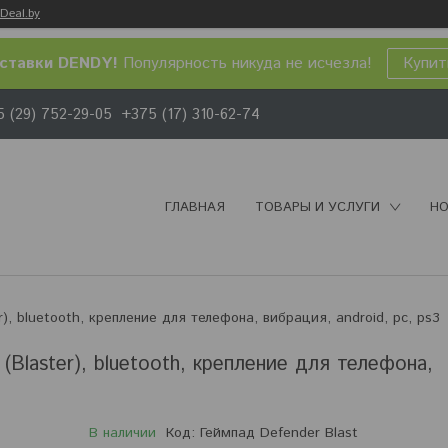
Deal.by
ставки DENDY!
Популярность никуда не исчезла!
Купит
 (29) 752-29-05
+375 (17) 310-62-74
ГЛАВНАЯ
ТОВАРЫ И УСЛУГИ
НО
), bluetooth, крепление для телефона, вибрация, android, pc, ps3
(Blaster), bluetooth, крепление для телефона,
В наличии
Код:
Геймпад Defender Blast