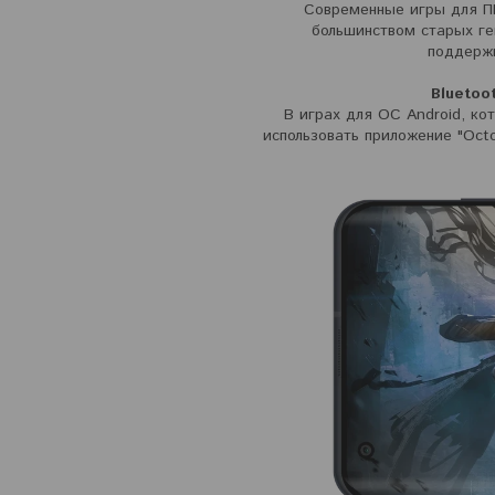
Современные игры для ПК
большинством старых ге
поддержи
Bluetoo
В играх для ОС Android, к
использовать приложение "Oct