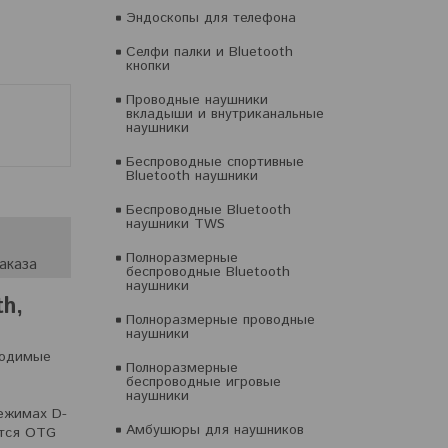
Эндоскопы для телефона
Селфи палки и Bluetooth
кнопки
Проводные наушники
вкладыши и внутриканальные
наушники
Беспроводные спортивные
Bluetooth наушники
Беспроводные Bluetooth
наушники TWS
Полноразмерные
аказа
беспроводные Bluetooth
наушники
th,
Полноразмерные проводные
наушники
ходимые
Полноразмерные
беспроводные игровые
T
наушники
режимах D-
Амбушюры для наушников
ется OTG