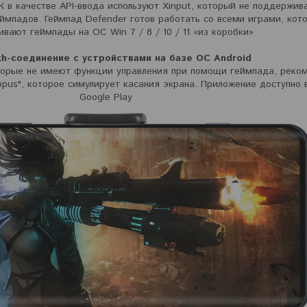
 в качестве API-ввода используют Xinput, который не поддержив
ймпадов. Геймпад Defender готов работать со всеми играми, кот
вают геймпады на ОС Win 7 / 8 / 10 / 11 «из коробки»
th-соединение с устройствами на базе ОС Android
оторые не имеют функции управления при помощи геймпада, реко
opus", которое симулирует касания экрана. Приложение доступно 
Google Play