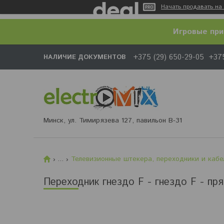
Начать продавать на 
Игровые при
+375 (29) 650-29-05
+375
НАЛИЧИЕ ДОКУМЕНТОВ
Минск, ул. Тимирязева 127, павильон В-31
...
Телевизионные штекера, переходники и кабе
Переходник гнездо F - гнездо F - пр