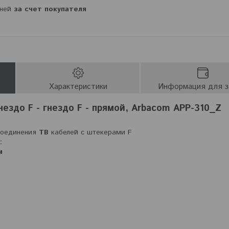
дней
за счет покупателя
Характеристики
Информация для з
нездо F - гнездо F - прямой, Arbacom APP-310_Z
соединения
ТВ
кабелей с штекерами F
:
м