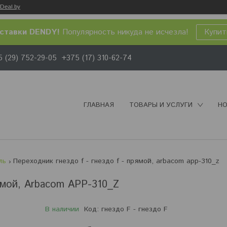
Deal.by
ставки DENDY!
Популярность никуда не исчезла!
Купит
 (29) 752-29-05
+375 (17) 310-62-74
ГЛАВНАЯ
ТОВАРЫ И УСЛУГИ
НО
ль
Переходник гнездо f - гнездо f - прямой, arbacom app-310_z
ямой, Arbacom APP-310_Z
В наличии
Код:
гнездо F - гнездо F