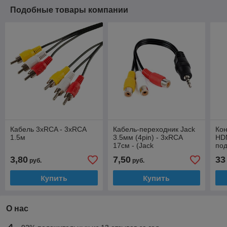
Подобные товары компании
Кабель 3xRCA - 3xRCA
Кабель-переходник Jack
Кон
1.5м
3.5мм (4pin) - 3xRCA
HDM
17см - (Jack
по
3.5мм(штекер) -
ТВ-
3,80
7,50
33
руб.
руб.
3xRCA(гнездо)) (BN39-
пл
01154H 1609UX)
Купить
Купить
О нас